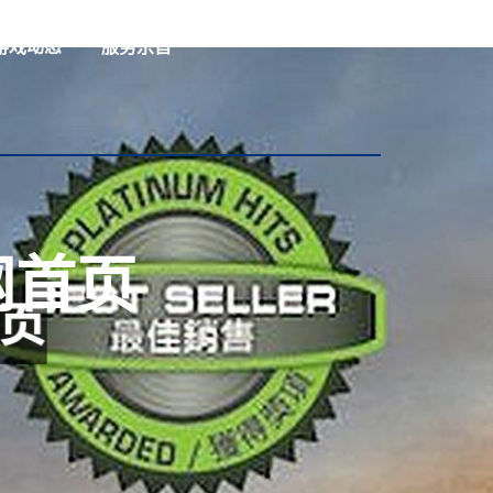
游戏动态
服务宗旨
网首页