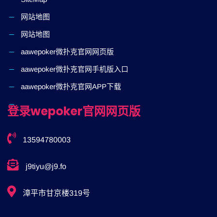
网站地图
网站地图
aawepoker微扑克官网网页版
aawepoker微扑克官网手机版入口
aawepoker微扑克官网APP下载
登录wepoker官网网页版
13594780003
j9tiyu@j9.fo
漳平市甘京楼319号