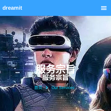
服务宗旨
首页
Our Services